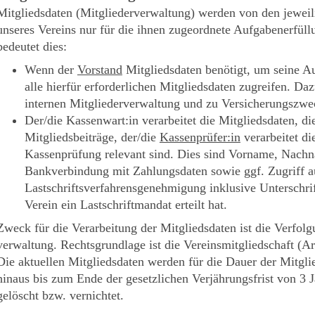
Mitgliedsdaten (Mitgliederverwaltung) werden von den jeweil
unseres Vereins nur für die ihnen zugeordnete Aufgabenerfüll
bedeutet dies:
Wenn der
Vorstand
Mitgliedsdaten benötigt, um seine Au
alle hierfür erforderlichen Mitgliedsdaten zugreifen. Da
internen Mitgliederverwaltung und zu Versicherungszwe
Der/die Kassenwart:in verarbeitet die Mitgliedsdaten, di
Mitgliedsbeiträge, der/die
Kassenprüfer:in
verarbeitet di
Kassenprüfung relevant sind. Dies sind Vorname, Nachn
Bankverbindung mit Zahlungsdaten sowie ggf. Zugriff a
Lastschriftsverfahrensgenehmigung inklusive Unterschrif
Verein ein Lastschriftmandat erteilt hat.
Zweck für die Verarbeitung der Mitgliedsdaten ist die Verfol
verwaltung. Rechtsgrundlage ist die Vereinsmitgliedschaft (
Die aktuellen Mitgliedsdaten werden für die Dauer der Mitgli
hinaus bis zum Ende der gesetzlichen Verjährungsfrist von 3 
gelöscht bzw. vernichtet.