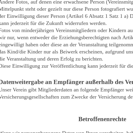
Andere Fotos, auf denen eine erwachsene Person (Vereinsmit
Mittelpunkt steht oder gezielt nur diese Person fotografiert wu
der Einwilligung dieser Person (Artikel 6 Absatz 1 Satz 1 a
kann jederzeit für die Zukunft widerrufen werden.
Fotos von minderjährigen Vereinsmitgliedern oder Kindern a
wir nur, wenn entweder die Erziehungsberechtigten nach Art
eingewilligt haben oder diese an der Veranstaltung teilgenom
das Kind/die Kinder nur als Beiwerk erscheinen, aufgrund unse
die Veranstaltung und deren Erfolg zu berichten.
Diese Einwilligung zur Veröffentlichung kann jederzeit für d
Datenweitergabe an Empfänger außerhalb des Ver
Unser Verein gibt Mitgliederdaten an folgende Empfänger wei
Versicherungsgesellschaften zum Zwecke der Versicherung de
Betroffenenrechte
Wenn wir personenbezogene Daten von Ihnen verarbeiten, hab